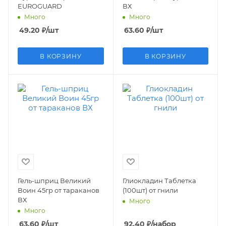
EUROGUARD
ВХ
Много
Много
49.20
₽
/шт
63.60
₽
/шт
В КОРЗИНУ
В КОРЗИНУ
Гель-шприц Великий
Глиокладин Таблетка
Воин 45гр от тараканов
(100шт) от гнили
ВХ
Много
Много
63.60
₽
/шт
92.40
₽
/набор