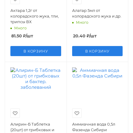
Актара 1,2г от
Алатар 5мл от
колорадского жука, тли,
колорадского жука и др.
трипсы ВХ
Много
Много
81.50
₽
/шт
20.40
₽
/шт
В КОРЗИНУ
В КОРЗИНУ
Алирин-Б Таблетка
Аммиачная вода 0,5л
(20шт) от грибковых и
Фазенда Сибири